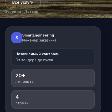
Все услуги
Эстония · Латвия
SmartEngineering
S
Инженер заказчика
Независимый контроль
От тендера до пуска.
20+
лет опыта
4
страны